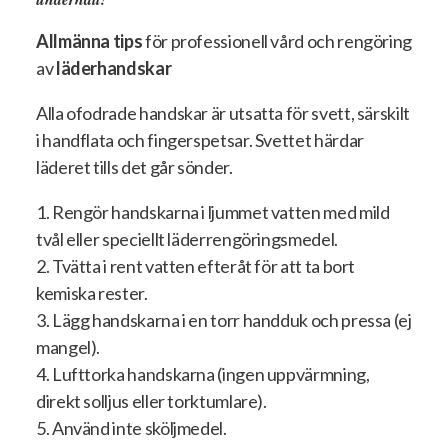
Allmänna tips
för professionell vård och rengöring
av
läderhan
dskar
Alla ofodrade handskar är utsatta för svett, särskilt
i handflata och fingerspetsar. Svettet härdar
läderet tills det går sönder.
1. Rengör handskarna i ljummet vatten med mild
tvål eller speciellt läderrengöringsmedel.
2. Tvätta i rent vatten efteråt för att ta bort
kemiska rester.
3. Lägg handskarna i en torr handduk och pressa (ej
mangel).
4. Lufttorka handskarna (ingen uppvärmning,
direkt solljus eller torktumlare).
5. Använd inte sköljmedel.