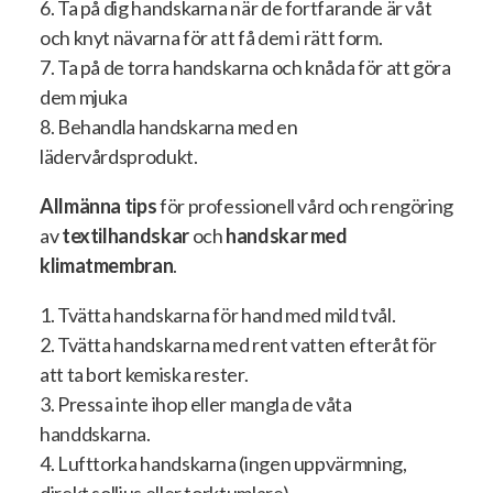
6. Ta på dig handskarna när de fortfarande är våt
och knyt nävarna för att få dem i rätt form.
7. Ta på de torra handskarna och knåda för att göra
dem mjuka
8. Behandla handskarna med en
lädervårdsprodukt.
Allmänna tips
för professionell vård och rengöring
av
textilhandskar
och
handskar med
klimatmembran
.
1. Tvätta handskarna för hand med mild tvål.
2. Tvätta handskarna med rent vatten efteråt för
att ta bort kemiska rester.
3. Pressa inte ihop eller mangla de våta
handdskarna.
4. Lufttorka handskarna (ingen uppvärmning,